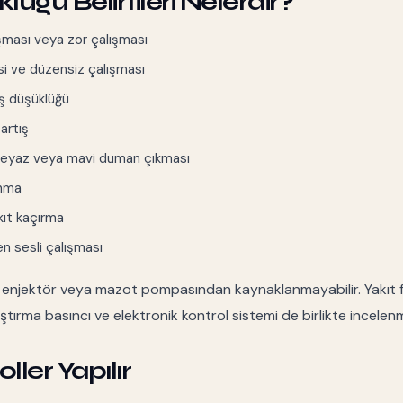
uğu Belirtileri Nelerdir?
ması veya zor çalışması
i ve düzensiz çalışması
ş düşüklüğü
artış
beyaz veya mavi duman çıkması
anma
kıt kaçırma
 sesli çalışması
a enjektör veya mazot pompasından kaynaklanmayabilir. Yakıt filt
ıştırma basıncı ve elektronik kontrol sistemi de birlikte incelenm
ller Yapılır