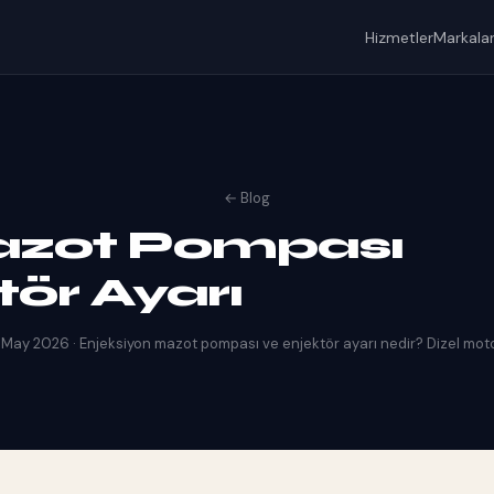
Hizmetler
Markala
← Blog
azot Pompası
tör Ayarı
 May 2026 · Enjeksiyon mazot pompası ve enjektör ayarı nedir? Dizel moto