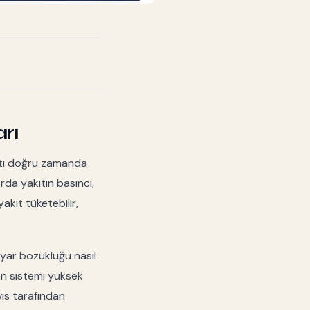
rı
ıtı doğru zamanda
rda yakıtın basıncı,
kıt tüketebilir,
yar bozukluğu nasıl
yon sistemi yüksek
vis tarafından