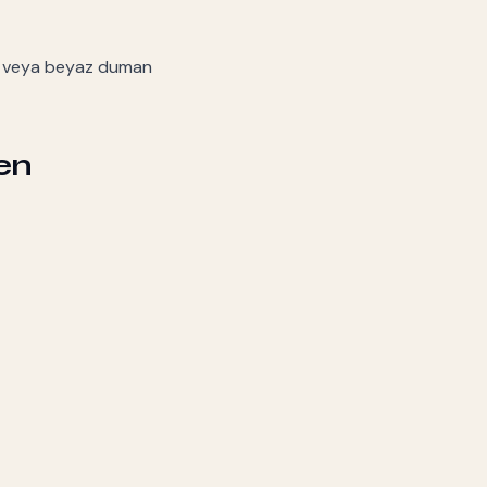
h veya beyaz duman
en