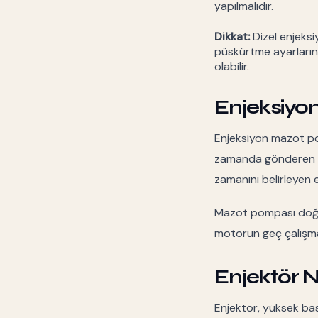
yapılmalıdır.
Dikkat:
Dizel enjeksi
püskürtme ayarlarına
olabilir.
Enjeksiyo
Enjeksiyon mazot po
zamanda gönderen pa
zamanını belirleyen e
Mazot pompası doğru
motorun geç çalışmas
Enjektör N
Enjektör, yüksek bas