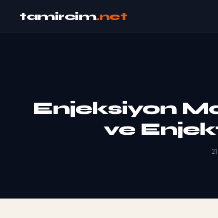
tamircim
.net
Enjeksiyon M
ve Enjek
21