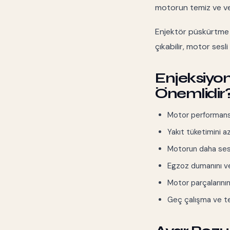
motorun temiz ve ver
Enjektör püskürtme
çıkabilir, motor sesli
Enjeksiyo
Önemlidir
Motor performansın
Yakıt tüketimini a
Motorun daha sess
Egzoz dumanını ve
Motor parçalarını
Geç çalışma ve tek