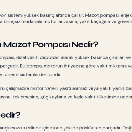
yon sistemi yüksek basınç altında çalışır. Mazot pompası, enjek
 bilinçsiz müdahale motor arızasına, yakıt kaçağına ve güvenl
n Mazot Pompası Nedir?
mpası, dizel yakıtı depodan alarak yüksek basınca çıkaran ve
rçadır. Bu pompa, motorun ihtiyacına göre yakıt miktarını 
n önemli sistemlerden biridir.
 çalışmazsa motor yeterli yakıtı alamaz veya yakıtı yanlış za
ına, teklemesine, güç kaybına ve fazla yakıt tüketimine neden 
edir?
ınçlı mazotu silindir içine ince şekilde püskürten parçadır. Do