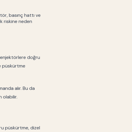
tör, basınç hattı ve
ik riskine neden
 enjektörlere doğru
ve püskürtme
manda alır. Bu da
olabilir.
ğru püskürtme, dizel