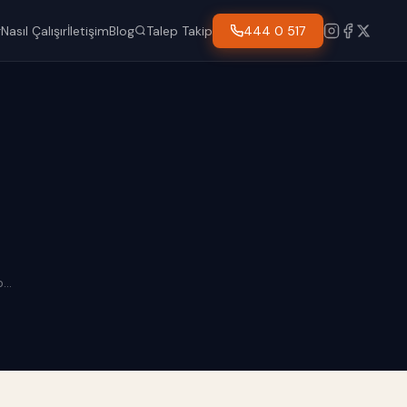
Talep Takip
444 0 517
r
Nasıl Çalışır
İletişim
Blog
...