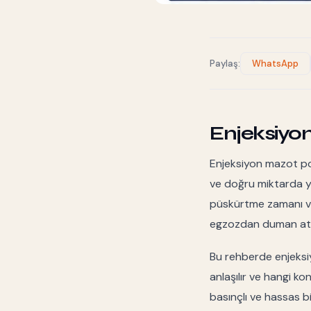
Paylaş:
WhatsApp
Enjeksiyo
Enjeksiyon mazot po
ve doğru miktarda ya
püskürtme zamanı ve 
egzozdan duman atab
Bu rehberde enjeksi
anlaşılır ve hangi ko
basınçlı ve hassas b