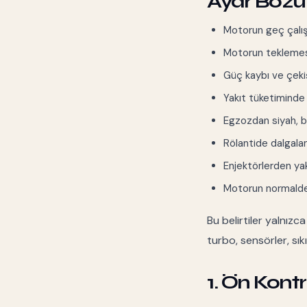
Ayar Bozukl
Motorun geç çalış
Motorun teklemes
Güç kaybı ve çeki
Yakıt tüketiminde 
Egzozdan siyah, 
Rölantide dalgal
Enjektörlerden ya
Motorun normalden
Bu belirtiler yalnızc
turbo, sensörler, sık
1. Ön Kontro