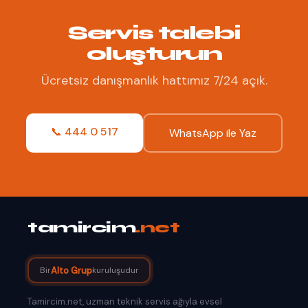
Servis talebi
oluşturun
Ücretsiz danışmanlık hattımız 7/24 açık.
📞 444 0 517
WhatsApp ile Yaz
tamircim
.net
Alto Grup
Bir
kuruluşudur
Tamircim.net, uzman teknik servis ağıyla evsel