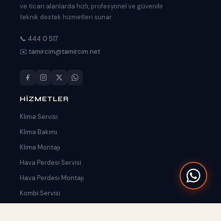
ve ticari alanlarda hızlı, profesyonel ve güvenilir
teknik destek hizmetleri sunar.
📞 444 0 517
✉️ tamircim@tamircim.net
HIZMETLER
Klima Servisi
Klima Bakımı
Klima Montajı
Hava Perdesi Servisi
Hava Perdesi Montajı
Kombi Servisi
Tümünü Gör →