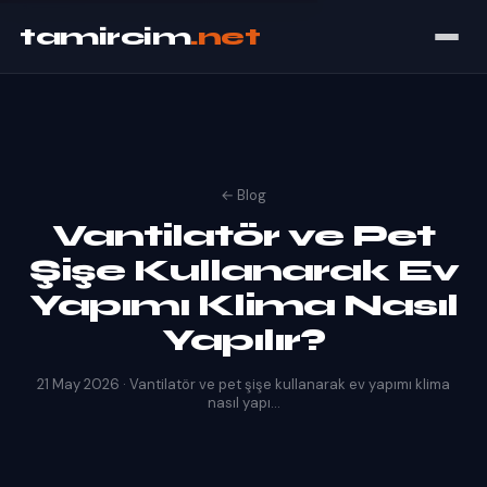
tamircim
.net
← Blog
Vantilatör ve Pet
Şişe Kullanarak Ev
Yapımı Klima Nasıl
Yapılır?
21 May 2026 · Vantilatör ve pet şişe kullanarak ev yapımı klima
nasıl yapı...