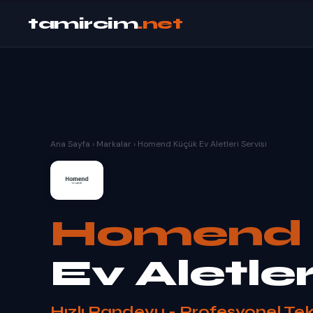
tamircim
.net
Ana Sayfa
›
Markalar
›
Homend Küçük Ev Aletleri Servisi
Homend
Ev Aletler
Hızlı Randevu - Profesyonel Tek