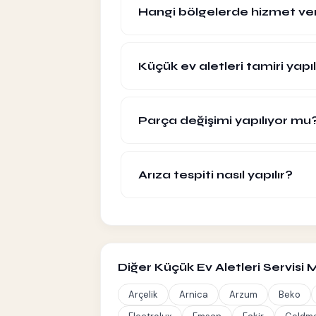
bölgenizdeki ekip uygunluğuna göre gen
Hangi bölgelerde hizmet ve
Talebinizi oluşturduktan sonra sizi ara
İstanbul, Ankara ve İzmir başta olma
Talebinizi oluşturduğunuzda, bulunduğu
Küçük ev aletleri tamiri yapıl
yönlendiririz. Hangi bölgede olduğunuz
Evet. Uygun cihaz gruplarında küçük ev
parça değişimi desteği sağlanabilir.
Parça değişimi yapılıyor mu
Evet. Arızanın durumuna göre orijinal 
Parça değişimi öncesinde kullanıcıya bil
Arıza tespiti nasıl yapılır?
Cihazın çalışma durumu, hata belirtiler
elektronik bileşenleri kontrol edilerek 
Diğer Küçük Ev Aletleri Servisi 
Arçelik
Arnica
Arzum
Beko