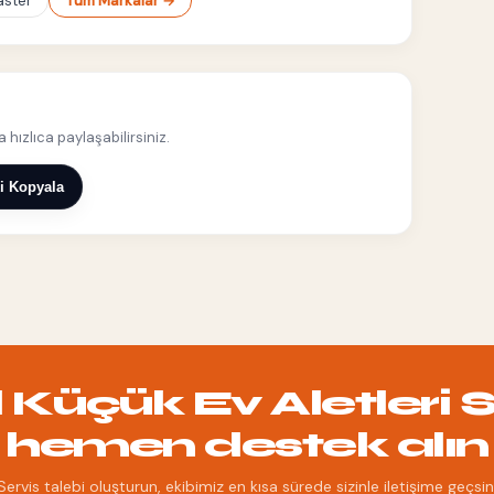
ster
Tüm Markalar →
hızlıca paylaşabilirsiniz.
i Kopyala
üçük Ev Aletleri Ser
hemen destek alın
Servis talebi oluşturun, ekibimiz en kısa sürede sizinle iletişime geçsin