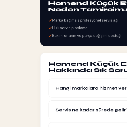
Homend Küçük Ev A
Neden Tamircim.
Marka bağımsız profesyonel servis ağı
Hızlı servis planlama
Bakım, onarım ve parça değişimi desteği
Homend Küçük Ev A
Hakkında Sık Soru
Hangi markalara hizmet ver
Hangi markalara hizmet veriyorsunuz
Servis ne kadar sürede gelir
Standart taleplerde aynı gün veya ert