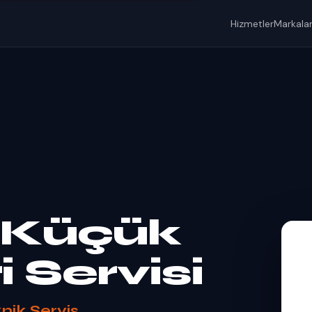
Hizmetler
Markala
Küçük
i Servisi
nik Servis