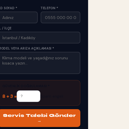
D SOYAD *
TELEFON *
L / İLÇE
ODEL VEYA ARIZA AÇIKLAMASI *
GÜVENLIK DOĞRULAMASI *
8 + 3 =
Spam engeli
Servis Talebi Gönder
→