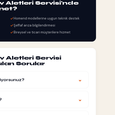
letleri Servisi'nde
net?
Homend modellerine uygun teknik destek
Şeffaf arıza bilgilendirmesi
Bireysel ve ticari müşterilere hizmet
letleri Servisi
lan Sorular
⌄
iyorsunuz?
?
⌄
?
esi gün için randevu planlanır. Acil durumlarda,