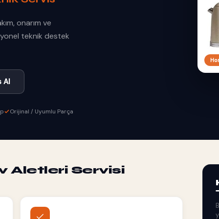
bakım, onarım ve
esyonel teknik destek
Hom
 Al
ip
Orijinal / Uyumlu Parça
letleri Servisi
B
y