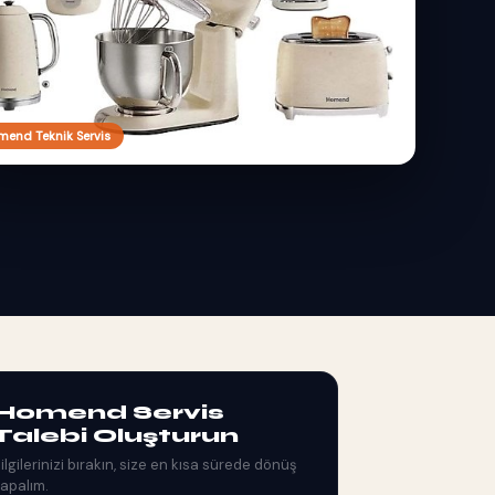
end Teknik Servis
Homend Servis
Talebi Oluşturun
ilgilerinizi bırakın, size en kısa sürede dönüş
apalım.