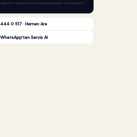
ilgileriniz yalnızca servis yönlendirmesi için kullanılır.
444 0 517 · Hemen Ara
WhatsApp'tan Servis Al