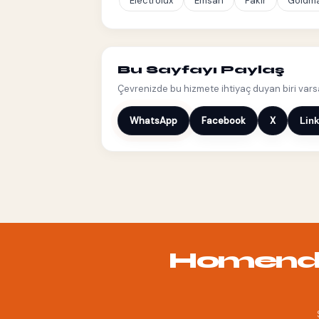
Electrolux
Emsan
Fakir
Goldma
Bu Sayfayı Paylaş
Çevrenizde bu hizmete ihtiyaç duyan biri varsa 
WhatsApp
Facebook
X
Link
Homend K